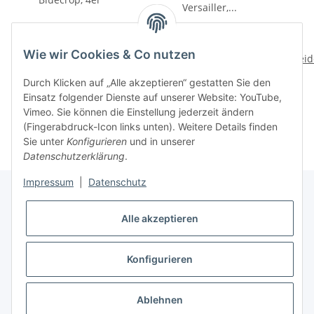
Wie wir Cookies & Co nutzen
Heidelbeeren 'Bluecrop',
Johannisbeeren 'jonk. v.
Heid
4er
Teets' und 'Weiße
Durch Klicken auf „Alle akzeptieren“ gestatten Sie den
Versailler', 4er
39,99 €
*
39,99 €
*
Einsatz folgender Dienste auf unserer Website: YouTube,
Vimeo. Sie können die Einstellung jederzeit ändern
(Fingerabdruck-Icon links unten). Weitere Details finden
Sie unter
Konfigurieren
und in unserer
Datenschutzerklärung
.
Impressum
|
Datenschutz
Alle akzeptieren
Informationen
Konfigurieren
Gesetzliche Informationen
* Alle Preise inkl. gesetzlicher USt., zzgl.
Versand
Ablehnen