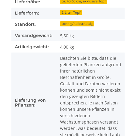
Lieferhöhe:
ca. 40-60 cm, exklusive Topf
Lieferform:
2-Liter-Topf
Standort:
sonnig/halbschattig
Versandgewicht:
5,50 kg
Artikelgewicht:
4,00
kg
Beachten Sie bitte, dass die
gelieferten Pflanzen aufgrund
ihrer natürlichen
Beschaffenheit in Größe,
Gestalt und Farbton variieren
können und somit nicht exakt
den gezeigten Bildern
Lieferung von
entsprechen. Je nach Saison
Pflanzen:
können unsere Pflanzen in
verschiedenen
Wachstumsphasen versandt
werden, was bedeutet, dass
sie möglicherweise kein Laub