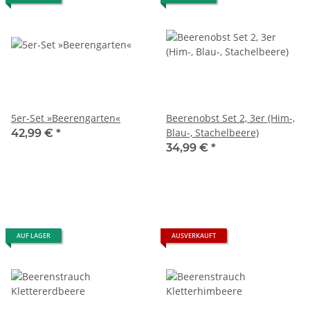
5er-Set »Beerengarten«
Beerenobst Set 2, 3er (Him-,
Blau-, Stachelbeere)
42,99 €
*
34,99 €
*
AUF LAGER
AUSVERKAUFT