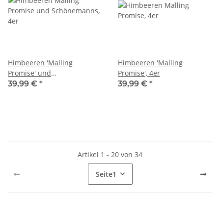
Himbeeren 'Malling
Himbeeren 'Malling
Promise' und
Promise', 4er
'Schönemanns', 4er
39,99 €
*
39,99 €
*
Artikel 1 - 20 von 34
Seite
1