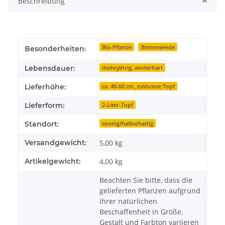
Beschreibung
Bio-Pflanze
Bienenweide
Besonderheiten:
Lebensdauer:
mehrjährig, winterhart
Lieferhöhe:
ca. 40-60 cm, exklusive Topf
Lieferform:
2-Liter-Topf
Standort:
sonnig/halbschattig
Versandgewicht:
5,00 kg
Artikelgewicht:
4,00
kg
Beachten Sie bitte, dass die
gelieferten Pflanzen aufgrund
ihrer natürlichen
Beschaffenheit in Größe,
Gestalt und Farbton variieren