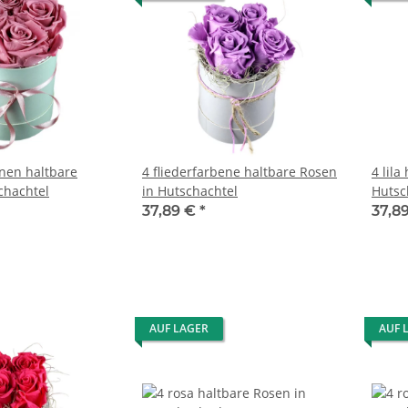
enen haltbare
4 fliederfarbene haltbare Rosen
4 lila
chachtel
in Hutschachtel
Hutsc
37,89 €
*
37,8
AUF LAGER
AUF 