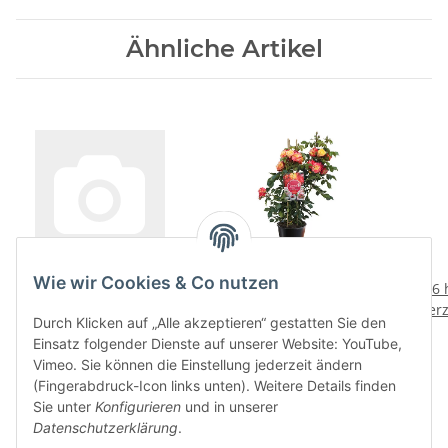
Ähnliche Artikel
Wie wir Cookies & Co nutzen
Rose der Hoffnung
Beetrose Firebird
6 
herz
27,99 €
*
29,99 €
*
Durch Klicken auf „Alle akzeptieren“ gestatten Sie den
Einsatz folgender Dienste auf unserer Website: YouTube,
Vimeo. Sie können die Einstellung jederzeit ändern
(Fingerabdruck-Icon links unten). Weitere Details finden
Sie unter
Konfigurieren
und in unserer
Datenschutzerklärung
.