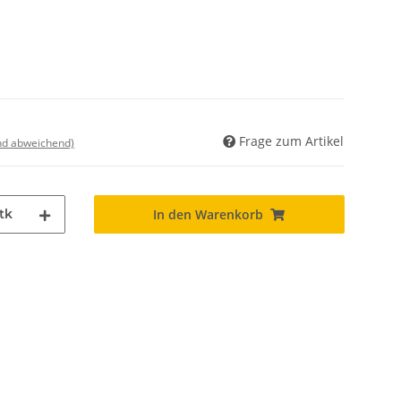
Frage zum Artikel
nd abweichend)
tk
In den Warenkorb