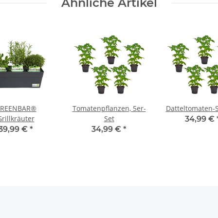
Ähnliche Artikel
REENBAR®
Tomatenpflanzen, 5er-
Datteltomaten-S
rillkräuter
Set
34,99 €
39,99 €
*
34,99 €
*