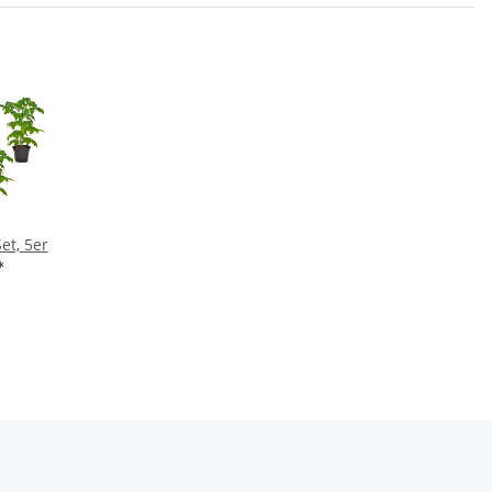
et, 5er
*