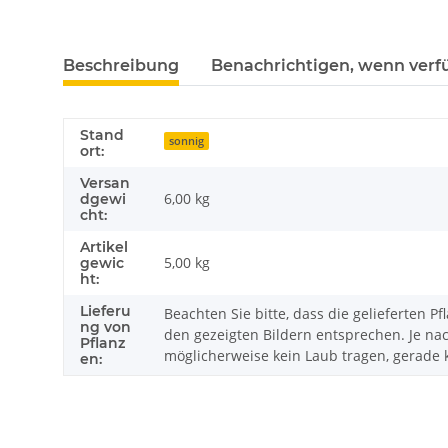
Beschreibung
Benachrichtigen, wenn verf
Stand
sonnig
ort:
Versan
6,00 kg
dgewi
cht:
Artikel
5,00
kg
gewic
ht:
Lieferu
Beachten Sie bitte, dass die gelieferten 
ng von
den gezeigten Bildern entsprechen. Je n
Pflanz
möglicherweise kein Laub tragen, gerade
en: